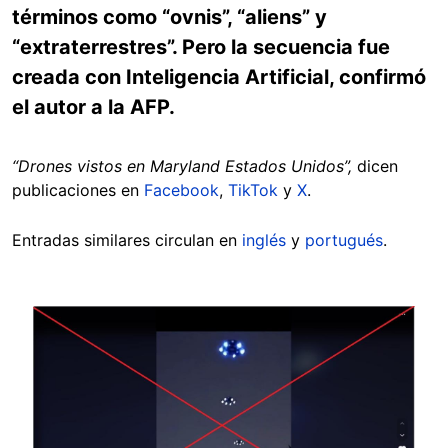
términos como “ovnis”, “aliens” y
“extraterrestres”. Pero la secuencia fue
creada con Inteligencia Artificial, confirmó
el autor a la AFP.
“Drones vistos en Maryland Estados Unidos”,
dicen
publicaciones en
Facebook
,
TikTok
y
X
.
Entradas similares circulan en
inglés
y
portugués
.
Image