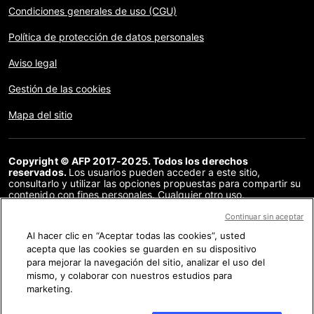
Condiciones generales de uso (CGU)
Política de protección de datos personales
Aviso legal
Gestión de las cookies
Mapa del sitio
Copyright © AFP 2017-2025. Todos los derechos
reservados.
Los usuarios pueden acceder a este sitio,
consultarlo y utilizar las opciones propuestas para compartir su
contenido con fines personales. Cualquier otro uso,
especialmente la reproducción, la comunicación al público o la
distribución del contenido de este sitio, en su totalidad o en
Continuar sin aceptar
parte, para cualquier otro fin y/o por otros medios, sin un
Al hacer clic en “Aceptar todas las cookies”, usted
acuerdo específico firmado con la AFP, está estrictamente
acepta que las cookies se guarden en su dispositivo
prohibido. Los elementos analizados en cada verificación se
presentan o se enlazan en tanto en cuanto son necesarios para
para mejorar la navegación del sitio, analizar el uso del
la correcta comprensión de la verificación en cuestión. La AFP
mismo, y colaborar con nuestros estudios para
no cuenta con derechos sobre los autores ni sobre los
marketing.
propietarios del copyright de estos contenidos de terceras
partes, y declina toda responsabilidad respecto a los mismos.