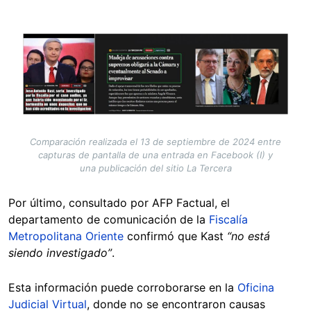
Image
Comparación realizada el 13 de septiembre de 2024 entre
capturas de pantalla de una entrada en Facebook (I) y
una publicación del sitio La Tercera
Por último, consultado por AFP Factual, el
departamento de comunicación de la
Fiscalía
Metropolitana Oriente
confirmó que Kast
“no está
siendo investigado”
.
Esta información puede corroborarse en la
Oficina
Judicial Virtual
, donde no se encontraron causas