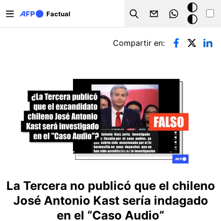
Pasar al contenido principal
Modo
Factual
Search
oscuro
Solapas principales
Compartir en:
La Tercera no publicó que el chileno
José Antonio Kast sería indagado
en el “Caso Audio”