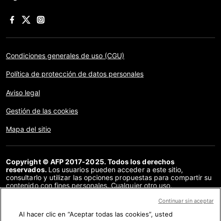
Condiciones generales de uso (CGU)
Política de protección de datos personales
Aviso legal
Gestión de las cookies
Mapa del sitio
Copyright © AFP 2017-2025. Todos los derechos
reservados.
Los usuarios pueden acceder a este sitio,
consultarlo y utilizar las opciones propuestas para compartir su
contenido con fines personales. Cualquier otro uso,
especialmente la reproducción, la comunicación al público o la
distribución del contenido de este sitio, en su totalidad o en
Continuar sin aceptar
parte, para cualquier otro fin y/o por otros medios, sin un
Al hacer clic en “Aceptar todas las cookies”, usted
acuerdo específico firmado con la AFP, está estrictamente