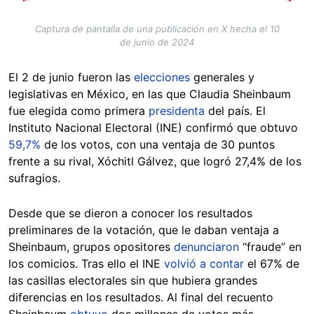
Captura de pantalla de una publicación en X hecha el 10
de junio de 2024
El 2 de junio fueron las
elecciones
generales y
legislativas en México, en las que Claudia Sheinbaum
fue elegida como primera
presidenta
del país. El
Instituto Nacional Electoral (INE) confirmó que obtuvo
59,7%
de los votos, con una ventaja de 30 puntos
frente a su rival, Xóchitl Gálvez, que logró 27,4% de los
sufragios.
Desde que se dieron a conocer los resultados
preliminares de la votación, que le daban ventaja a
Sheinbaum, grupos opositores
denunciaron
“fraude” en
los comicios. Tras ello el INE
volvió a contar
el 67% de
las casillas electorales sin que hubiera grandes
diferencias en los resultados. Al final del recuento
Sheinbaum
obtuvo
dos millones de votos más.