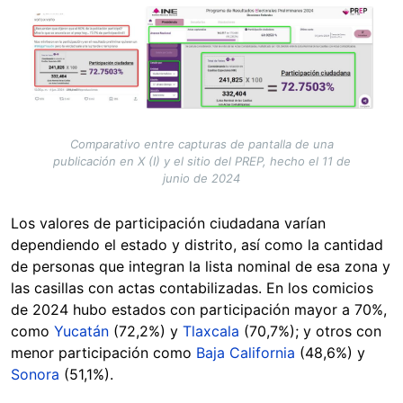
Image
Comparativo entre capturas de pantalla de una
publicación en X (I) y el sitio del PREP, hecho el 11 de
junio de 2024
Los valores de participación ciudadana varían
dependiendo el estado y distrito, así como la cantidad
de personas que integran la lista nominal de esa zona y
las casillas con actas contabilizadas. En los comicios
de 2024 hubo estados con participación mayor a 70%,
como
Yucatán
(72,2%) y
Tlaxcala
(70,7%); y otros con
menor participación como
Baja California
(48,6%) y
Sonora
(51,1%).