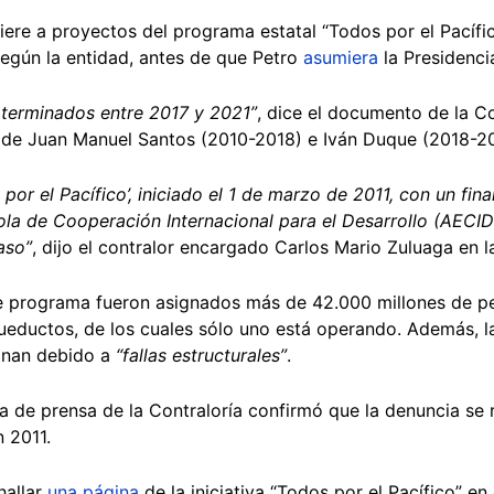
iere a proyectos del programa estatal “Todos por el Pacífic
según la entidad, antes de que Petro
asumiera
la Presidenci
 terminados entre 2017 y 2021”
, dice el documento de la Co
 de Juan Manuel Santos (2010-2018) e Iván Duque (2018-2
or el Pacífico’, iniciado el 1 de marzo de 2011, con un fi
a de Cooperación Internacional para el Desarrollo (AECID) 
aso”
, dijo el contralor encargado Carlos Mario Zuluaga en l
e programa fueron asignados más de 42.000 millones de p
cueductos, de los cuales sólo uno está operando. Además, l
ionan debido a
“fallas estructurales”
.
na de prensa de la Contraloría confirmó que la denuncia se 
n 2011.
hallar
una página
de la iniciativa “Todos por el Pacífico” en 