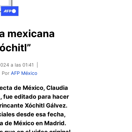
la mexicana
óchitl”
2024 a las 01:41
Por
AFP México
lecta de México, Claudia
, fue editado para hacer
rincante Xóchitl Gálvez.
iales desde esa fecha,
da de México en Madrid.
s que en el video original