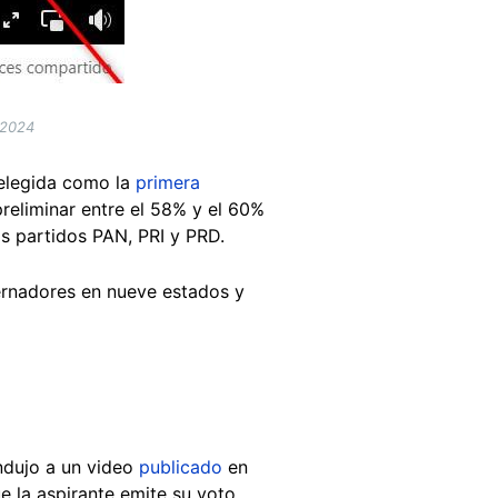
 2024
 elegida como la
primera
reliminar entre el 58% y el 60%
os partidos PAN, PRI y PRD.
ernadores en nueve estados y
ondujo a un video
publicado
en
ue la aspirante emite su voto.