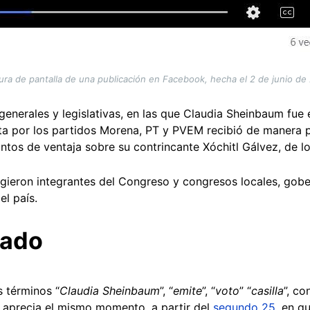
ura de pantalla de una publicación en Facebook, hecha el 2 de junio de
generales y legislativas, en las que Claudia Sheinbaum fue
ta por los partidos Morena, PT y PVEM recibió de manera p
ntos de ventaja sobre su contrincante Xóchitl Gálvez, de l
igieron integrantes del Congreso y congresos locales, gob
el país.
lado
 términos “
Claudia Sheinbaum
”, “
emite
”, “
voto
” “
casilla
”, c
 aprecia el mismo momento, a partir del
segundo 25
, en q