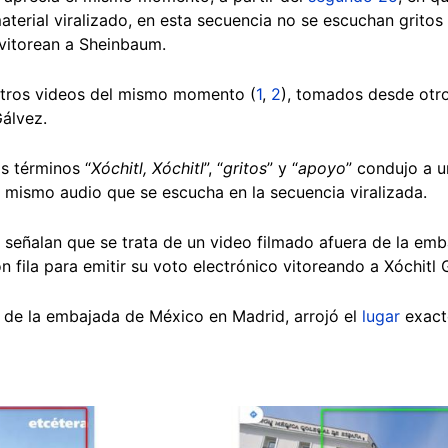
material viralizado, en esta secuencia no se escuchan grit
 vitorean a Sheinbaum.
otros videos del mismo momento (
1
,
2
), tomados desde otr
Gálvez.
s términos “
Xóchitl, Xóchitl
”, “
gritos
” y “
apoyo
” condujo a 
l mismo audio que se escucha en la secuencia viralizada.
) señalan que se trata de un video filmado afuera de la em
 fila para emitir su voto electrónico vitoreando a Xóchitl 
e la embajada de México en Madrid, arrojó el
lugar
exact