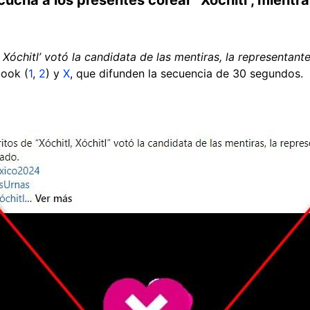
, Xóchitl’ votó la candidata de las mentiras, la representan
book (
1
,
2
) y
X
, que difunden la secuencia de 30 segundos.