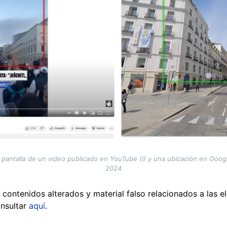
pantalla de un video publicado en YouTube (I) y una ubicación en Goog
2024
 contenidos alterados y material falso relacionados a las e
nsultar
aquí
.