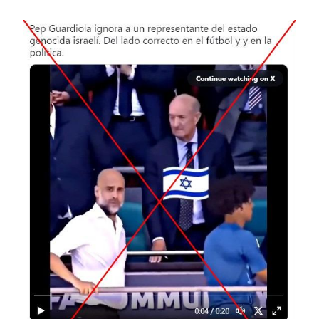
Image