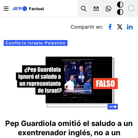
Pasar al contenido principal
Modo
Factual
Search
oscuro
Solapas principales
Compartir en:
Conflicto Israelo-Palestino
Pep Guardiola omitió el saludo a un
exentrenador inglés, no a un