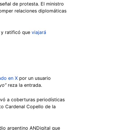
eñal de protesta. El ministro
omper relaciones diplomáticas
y ratificó que
viajará
ado en X
por un usuario
oyo”
reza la entrada.
evó a coberturas periodísticas
uto Cardenal Copello de la
io argentino ANDigital que