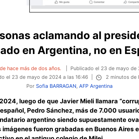
sonas aclamando al preside
ado en Argentina, no en E
a de hace más de dos años.
Publicado el
23 de mayo de 
2 minutos de 
do el
23 de mayo de 2024 a las 16:46
Por
Sofia BARRAGAN
,
AFP Argentina
024, luego de que Javier Mieli llamara “corru
 español, Pedro Sánchez, más de 7.000 usuar
andatario argentino siendo supuestamente ovac
s imágenes fueron grabadas en Buenos Aires e
ctivo en el antiguo colegio de Milei.