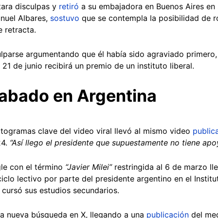
tara disculpas y
retiró
a su embajadora en Buenos Aires en s
nuel Albares,
sostuvo
que se contempla la posibilidad de r
 retracta.
ulparse argumentando que él había sido agraviado primero, 
 21 de junio recibirá un premio de un instituto liberal.
rabado en Argentina
togramas clave del video viral llevó al mismo video
public
24.
“Así llego el presidente que supuestamente no tiene ap
le con el término
“Javier Milei”
restringida al 6 de marzo ll
ciclo lectivo por parte del presidente argentino en el Instit
cursó sus estudios secundarios.
na nueva búsqueda en X, llegando a una
publicación
del med