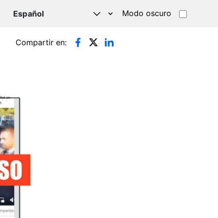
Modo oscuro
TSAPP
Compartir en: