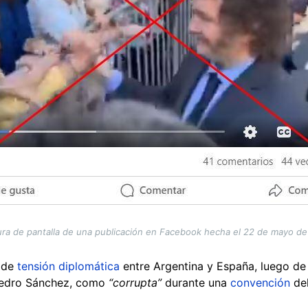
ra de pantalla de una publicación en Facebook hecha el 22 de mayo d
o de
tensión diplomática
entre Argentina y España, luego de q
Pedro Sánchez, como
“corrupta”
durante una
convención
del