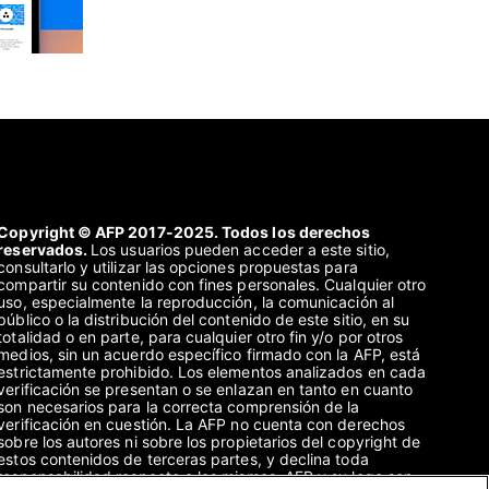
Copyright © AFP 2017-2025. Todos los derechos
reservados.
Los usuarios pueden acceder a este sitio,
consultarlo y utilizar las opciones propuestas para
compartir su contenido con fines personales. Cualquier otro
uso, especialmente la reproducción, la comunicación al
público o la distribución del contenido de este sitio, en su
totalidad o en parte, para cualquier otro fin y/o por otros
medios, sin un acuerdo específico firmado con la AFP, está
estrictamente prohibido. Los elementos analizados en cada
verificación se presentan o se enlazan en tanto en cuanto
son necesarios para la correcta comprensión de la
verificación en cuestión. La AFP no cuenta con derechos
sobre los autores ni sobre los propietarios del copyright de
estos contenidos de terceras partes, y declina toda
responsabilidad respecto a los mismos. AFP y su logo son