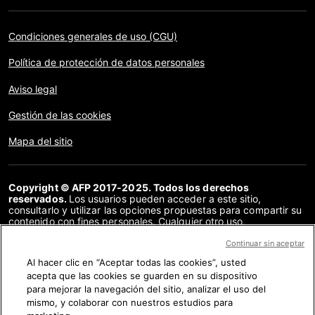
Condiciones generales de uso (CGU)
Política de protección de datos personales
Aviso legal
Gestión de las cookies
Mapa del sitio
Copyright © AFP 2017-2025. Todos los derechos
reservados.
Los usuarios pueden acceder a este sitio,
consultarlo y utilizar las opciones propuestas para compartir su
contenido con fines personales. Cualquier otro uso,
especialmente la reproducción, la comunicación al público o la
distribución del contenido de este sitio, en su totalidad o en
Continuar sin aceptar
parte, para cualquier otro fin y/o por otros medios, sin un
Al hacer clic en “Aceptar todas las cookies”, usted
acuerdo específico firmado con la AFP, está estrictamente
acepta que las cookies se guarden en su dispositivo
prohibido. Los elementos analizados en cada verificación se
presentan o se enlazan en tanto en cuanto son necesarios para
para mejorar la navegación del sitio, analizar el uso del
la correcta comprensión de la verificación en cuestión. La AFP
mismo, y colaborar con nuestros estudios para
no cuenta con derechos sobre los autores ni sobre los