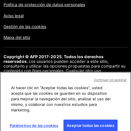
Política de protección de datos personales
Aviso legal
Gestión de las cookies
Mapa del sitio
Copyright © AFP 2017-2025. Todos los derechos
reservados.
Los usuarios pueden acceder a este sitio,
consultarlo y utilizar las opciones propuestas para compartir su
contenido con fines personales. Cualquier otro uso,
especialmente la reproducción, la comunicación al público o la
distribución del contenido de este sitio, en su totalidad o en
Continuar sin aceptar
parte, para cualquier otro fin y/o por otros medios, sin un
Al hacer clic en “Aceptar todas las cookies”, usted
acuerdo específico firmado con la AFP, está estrictamente
acepta que las cookies se guarden en su dispositivo
prohibido. Los elementos analizados en cada verificación se
presentan o se enlazan en tanto en cuanto son necesarios para
para mejorar la navegación del sitio, analizar el uso del
la correcta comprensión de la verificación en cuestión. La AFP
mismo, y colaborar con nuestros estudios para
no cuenta con derechos sobre los autores ni sobre los
marketing.
propietarios del copyright de estos contenidos de terceras
partes, y declina toda responsabilidad respecto a los mismos.
AFP y su logo son marcas registradas.
Parámetros de las cookies
Aceptar todas las cookies