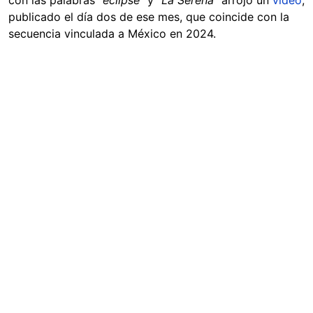
con las palabras
“eclipse”
y
“La Serena”
arrojó un
video
,
publicado el día dos de ese mes, que coincide con la
secuencia vinculada a México en 2024.