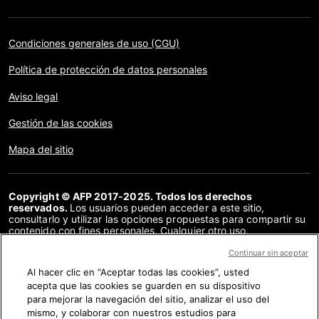
Condiciones generales de uso (CGU)
Política de protección de datos personales
Aviso legal
Gestión de las cookies
Mapa del sitio
Copyright © AFP 2017-2025. Todos los derechos
reservados.
Los usuarios pueden acceder a este sitio,
consultarlo y utilizar las opciones propuestas para compartir su
contenido con fines personales. Cualquier otro uso,
especialmente la reproducción, la comunicación al público o la
distribución del contenido de este sitio, en su totalidad o en
Continuar sin aceptar
parte, para cualquier otro fin y/o por otros medios, sin un
Al hacer clic en “Aceptar todas las cookies”, usted
acuerdo específico firmado con la AFP, está estrictamente
acepta que las cookies se guarden en su dispositivo
prohibido. Los elementos analizados en cada verificación se
presentan o se enlazan en tanto en cuanto son necesarios para
para mejorar la navegación del sitio, analizar el uso del
la correcta comprensión de la verificación en cuestión. La AFP
mismo, y colaborar con nuestros estudios para