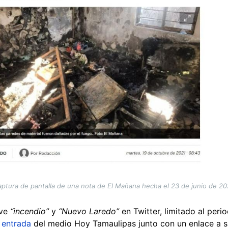
ptura de pantalla de una nota de El Mañana hecha el 23 de junio de 2
ave
“incendio”
y
“Nuevo Laredo”
en Twitter, limitado al perio
 entrada
del medio Hoy Tamaulipas junto con un enlace a su