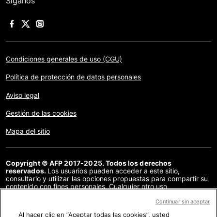
Síganos
Condiciones generales de uso (CGU)
Política de protección de datos personales
Aviso legal
Gestión de las cookies
Mapa del sitio
Copyright © AFP 2017-2025. Todos los derechos
reservados.
Los usuarios pueden acceder a este sitio,
consultarlo y utilizar las opciones propuestas para compartir su
contenido con fines personales. Cualquier otro uso,
especialmente la reproducción, la comunicación al público o la
distribución del contenido de este sitio, en su totalidad o en
Continuar sin aceptar
parte, para cualquier otro fin y/o por otros medios, sin un
Al hacer clic en “Aceptar todas las cookies”, usted