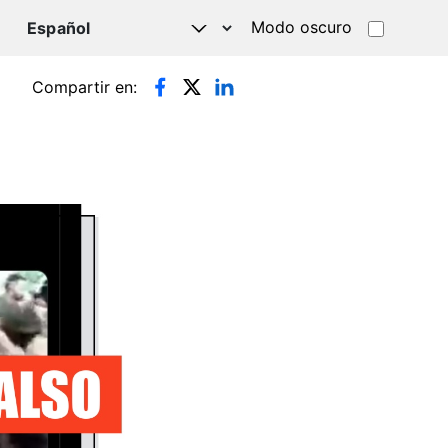
Modo oscuro
TSAPP
Compartir en: