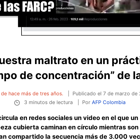
estra maltrato en un prácti
mpo de concentración” de l
a de hace más de tres años.
Publicado el
7 de marzo de 
3 minutos de lectura
Por
AFP Colombia
ircula en redes sociales un video en el que u
abeza cubierta caminan en círculo mientras so
an compartido la secuencia más de 3.000 vece