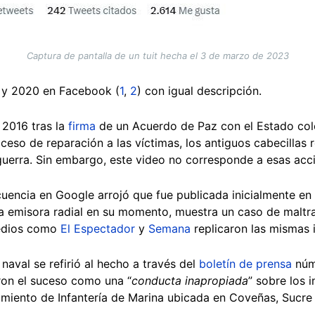
Captura de pantalla de un tuit hecha el 3 de marzo de 2023
7 y 2020 en Facebook (
1
,
2
) con igual descripción.
 2016 tras la
firma
de un Acuerdo de Paz con el Estado col
ceso de reparación a las víctimas, los antiguos cabecillas
erra. Sin embargo, este video no corresponde a esas accio
uencia en Google arrojó que fue publicada inicialmente e
 emisora radial en su momento, muestra un caso de maltra
medios como
El Espectador
y
Semana
replicaron las mismas
n naval se refirió al hecho a través del
boletín de prensa
núme
ron el suceso como una “
conducta inapropiada
” sobre los 
iento de Infantería de Marina ubicada en Coveñas, Sucre 