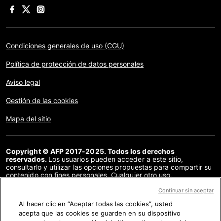
Condiciones generales de uso (CGU)
Política de protección de datos personales
Aviso legal
Gestión de las cookies
Mapa del sitio
Copyright © AFP 2017-2025. Todos los derechos
reservados.
Los usuarios pueden acceder a este sitio,
consultarlo y utilizar las opciones propuestas para compartir su
contenido con fines personales. Cualquier otro uso,
especialmente la reproducción, la comunicación al público o la
distribución del contenido de este sitio, en su totalidad o en
Continuar sin aceptar
parte, para cualquier otro fin y/o por otros medios, sin un
Al hacer clic en “Aceptar todas las cookies”, usted
acuerdo específico firmado con la AFP, está estrictamente
acepta que las cookies se guarden en su dispositivo
prohibido. Los elementos analizados en cada verificación se