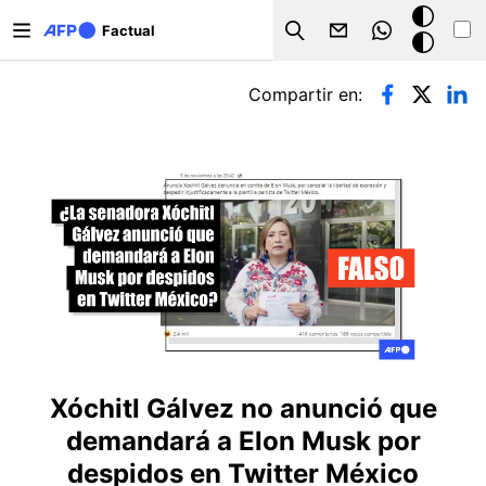
Pasar al contenido principal
Modo
Factual
Search
oscuro
Solapas principales
Compartir en:
Xóchitl Gálvez no anunció que
demandará a Elon Musk por
despidos en Twitter México