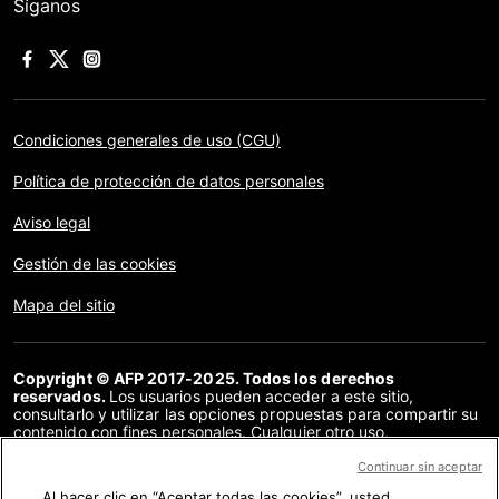
Síganos
Condiciones generales de uso (CGU)
Política de protección de datos personales
Aviso legal
Gestión de las cookies
Mapa del sitio
Copyright © AFP 2017-2025. Todos los derechos
reservados.
Los usuarios pueden acceder a este sitio,
consultarlo y utilizar las opciones propuestas para compartir su
contenido con fines personales. Cualquier otro uso,
especialmente la reproducción, la comunicación al público o la
distribución del contenido de este sitio, en su totalidad o en
Continuar sin aceptar
parte, para cualquier otro fin y/o por otros medios, sin un
Al hacer clic en “Aceptar todas las cookies”, usted