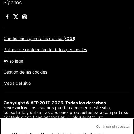
Síganos
Condiciones generales de uso (CGU)
Política de protección de datos personales
Aviso legal
Gestión de las cookies
Mapa del sitio
Copyright © AFP 2017-2025. Todos los derechos
reservados.
Los usuarios pueden acceder a este sitio,
consultarlo y utilizar las opciones propuestas para compartir su
contenido con fines personales. Cualquier otro uso,
especialmente la reproducción, la comunicación al público o la
distribución del contenido de este sitio, en su totalidad o en
Continuar sin aceptar
parte, para cualquier otro fin y/o por otros medios, sin un