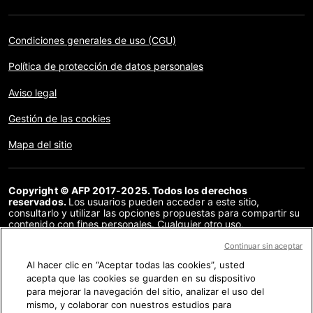
Condiciones generales de uso (CGU)
Política de protección de datos personales
Aviso legal
Gestión de las cookies
Mapa del sitio
Copyright © AFP 2017-2025. Todos los derechos
reservados.
Los usuarios pueden acceder a este sitio,
consultarlo y utilizar las opciones propuestas para compartir su
contenido con fines personales. Cualquier otro uso,
especialmente la reproducción, la comunicación al público o la
distribución del contenido de este sitio, en su totalidad o en
Continuar sin aceptar
parte, para cualquier otro fin y/o por otros medios, sin un
Al hacer clic en “Aceptar todas las cookies”, usted
acuerdo específico firmado con la AFP, está estrictamente
acepta que las cookies se guarden en su dispositivo
prohibido. Los elementos analizados en cada verificación se
presentan o se enlazan en tanto en cuanto son necesarios para
para mejorar la navegación del sitio, analizar el uso del
la correcta comprensión de la verificación en cuestión. La AFP
mismo, y colaborar con nuestros estudios para