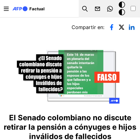
Pasar al contenido principal
Modo
Factual
Search
oscuro
Solapas principales
Compartir en:
El Senado colombiano no discute
retirar la pensión a cónyuges e hijos
inválidos de fallecidos