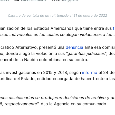
Captura de pantalla de un tuit tomada el 31 de enero de 2022
ganización de los Estados Americanos que tiene entre sus
asos individuales en los cuales se alegan violaciones a los
crático Alternativo, presentó una
denuncia
ante esa comisi
o, donde alegó la violación a sus
"garantías judiciales"
, de
General de la Nación colombiana en su contra.
has investigaciones en 2015 y 2018, según
informó
el 24 de
rídica del Estado, entidad encargada de hacer frente a la
ones disciplinarias se produjeron decisiones de archivo y d
8, respectivamente"
, dijo la Agencia en su comunicado.