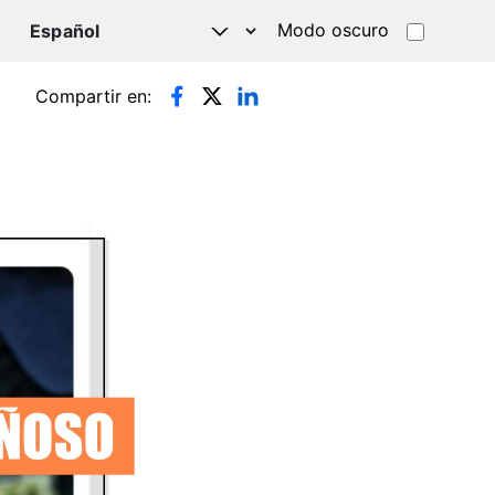
Modo oscuro
TSAPP
Compartir en: