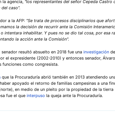
n la agencia,
"los representantes del señor Cepeda Castro 
 del caso".
ador a la AFP:
"Se trata de procesos disciplinarios que afo
amos la decisión de recurrir ante la Comisión Interameric
 intentara inhabilitar. Y pues no se dio tal cosa, por esa r
ntando la acción ante la Comisión".
l senador resultó absuelto en 2018 fue una
investigación
de
r el expresidente (2002-2010) y entonces senador, Álvaro 
s funciones como congresista.
n
que la Procuraduría abrió también en 2013 atendiendo una
 haber apoyado el retorno de familias campesinas a una fi
norte), en medio de un pleito por la propiedad de la tierra
esa fue el que
interpuso
la queja ante la Procuraduría.