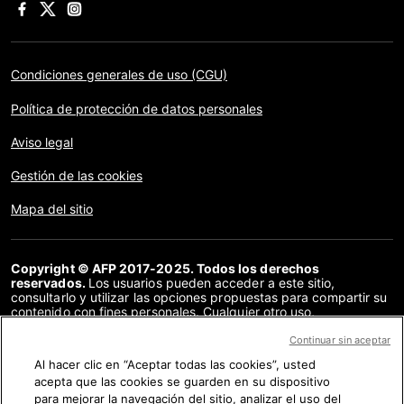
Condiciones generales de uso (CGU)
Política de protección de datos personales
Aviso legal
Gestión de las cookies
Mapa del sitio
Copyright © AFP 2017-2025. Todos los derechos
reservados.
Los usuarios pueden acceder a este sitio,
consultarlo y utilizar las opciones propuestas para compartir su
contenido con fines personales. Cualquier otro uso,
especialmente la reproducción, la comunicación al público o la
distribución del contenido de este sitio, en su totalidad o en
Continuar sin aceptar
parte, para cualquier otro fin y/o por otros medios, sin un
Al hacer clic en “Aceptar todas las cookies”, usted
acuerdo específico firmado con la AFP, está estrictamente
acepta que las cookies se guarden en su dispositivo
prohibido. Los elementos analizados en cada verificación se
presentan o se enlazan en tanto en cuanto son necesarios para
para mejorar la navegación del sitio, analizar el uso del