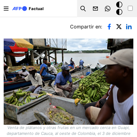
Pasar al contenido principal
Modo
Factual
Search
oscuro
Solapas principales
Compartir en:
Venta de plátanos y otras frutas en un mercado cerca en Guapi,
departamento de Cauca, al oeste de Colombia, el 3 de diciembre