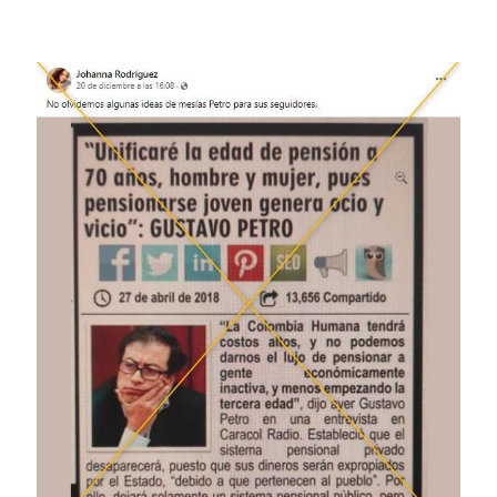
Image