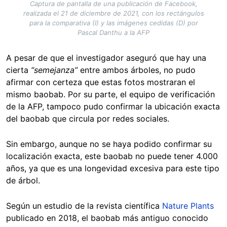
Captura de pantalla de una publicación de Facebook,
realizada el 21 de diciembre de 2021, con los rectángulos
para la comparativa (I) y las imágenes cedidas (D) por
Pascal Danthu a la AFP
A pesar de que el investigador aseguró que hay una
cierta
“semejanza”
entre ambos árboles, no pudo
afirmar con certeza que estas fotos mostraran el
mismo baobab. Por su parte, el equipo de verificación
de la AFP, tampoco pudo confirmar la ubicación exacta
del baobab que circula por redes sociales.
Sin embargo, aunque no se haya podido confirmar su
localización exacta, este baobab no puede tener 4.000
años, ya que es una longevidad excesiva para este tipo
de árbol.
Según un estudio de la revista científica
Nature Plants
publicado en 2018, el baobab más antiguo conocido