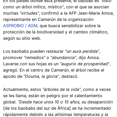
En los países donde está presente, el baobab es
“visto
como un árbol mítico, místico”
, con el que se asocian
muchas
“virtudes”
, confirmó a la AFP Jean-Marie Amoa,
representante en Camerún de la organización
ASPROBIO / AGM
, que busca sensibilizar sobre la
protección de la biodiversidad y el cambio climático,
según su sitio web.
Los baobabs pueden restaurar
“un aura perdida”
,
promover
“remedios”
o
“abundancia”
, dijo Amoa.
Lavarse con sus hojas es un
“augurio de prosperidad”
,
agregó. En el centro de Camerún, el árbol recibe el
apodo de
“Douma, la gloria”
, destacó.
Actualmente, estos
“árboles de la vida”
, como a veces
se les llama, están en peligro por el calentamiento
global.
“Desde hace unos 10 o 15 años, su desaparición
[de los baobabs del sur de África]
se ha incrementado
rápidamente debido a las altísimas temperaturas y la