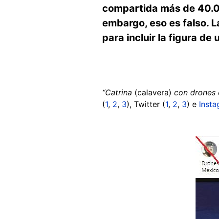
compartida más de 40.00
embargo, eso es falso. L
para incluir la figura de
“Catrina
(calavera)
con drones 
(
1
,
2
,
3
), Twitter (
1
,
2
,
3
) e
Inst
Image