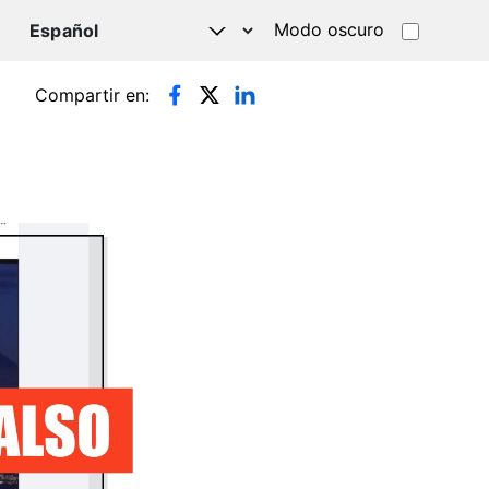
Modo oscuro
TSAPP
Compartir en: