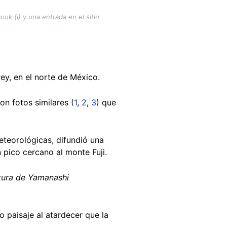
k (I) y una entrada en el sitio
rey, en el norte de México.
n fotos similares (
1
,
2
,
3
) que
eteorológicas, difundió una
n pico cercano al monte Fuji.
tura de Yamanashi
 paisaje al atardecer que la