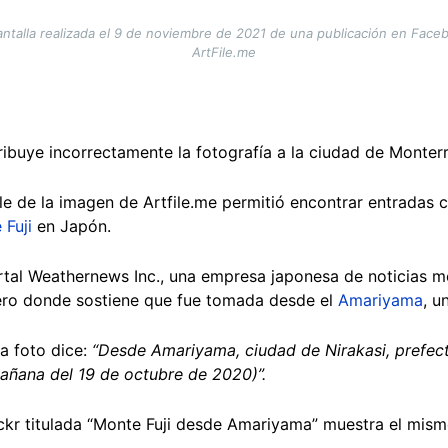
talla realizada el 9 de noviembre de 2021 de una publicación en Faceboo
ArtFile.me
tribuye incorrectamente la fotografía a la ciudad de Monter
 de la imagen de Artfile.me permitió encontrar entradas co
 Fuji
en Japón.
tal Weathernews Inc., una empresa japonesa de noticias m
pero donde sostiene que fue tomada desde el
Amariyama
, u
a foto dice:
“Desde Amariyama, ciudad de Nirakasi, prefec
mañana del 19 de octubre de 2020)”.
ckr titulada “Monte Fuji desde Amariyama” muestra el mismo