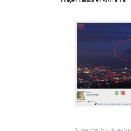
imagen hallada en ArtFile.me:
Image
Comparación de capturas de pan