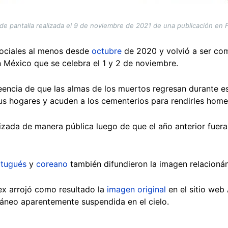
de pantalla realizada el 9 de noviembre de 2021 de una publicación en
 sociales al menos desde
octubre
de 2020 y volvió a ser com
 México que se celebra el 1 y 2 de noviembre.
eencia de que las almas de los muertos regresan durante es
us hogares y acuden a los cementerios para rendirles hom
izada de manera pública luego de que el año anterior fuer
tugués
y
coreano
también difundieron la imagen relacioná
x arrojó como resultado la
imagen original
en el sitio web 
 cráneo aparentemente suspendida en el cielo.