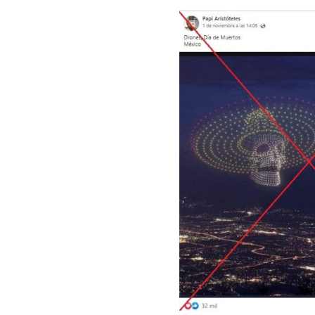
Image