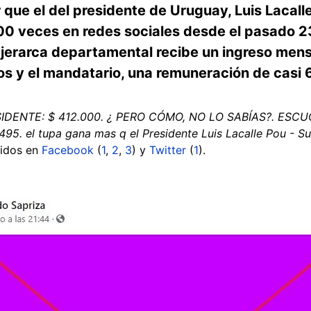
que el del presidente de Uruguay, Luis Lacalle
0 veces en redes sociales desde el pasado 23 
l jerarca departamental recibe un ingreso men
s y el mandatario, una remuneración de casi
IDENTE: $ 412.000. ¿ PERO CÓMO, NO LO SABÍAS?. ESC
.495. el tupa gana mas q el Presidente Luis Lacalle Pou - S
didos en
Facebook
(
1
,
2
,
3
) y
Twitter
(
1
).