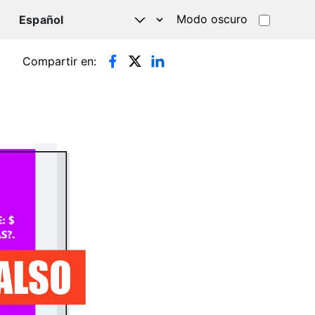
Modo oscuro
TSAPP
Compartir en: