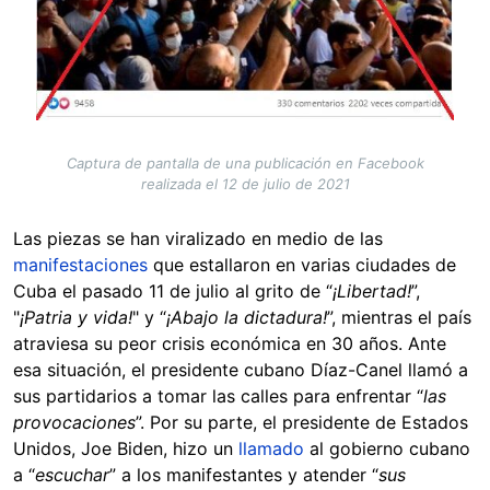
Captura de pantalla de una publicación en Facebook
realizada el 12 de julio de 2021
Las piezas se han viralizado en medio de las
manifestaciones
que estallaron en varias ciudades de
Cuba el pasado 11 de julio al grito de “
¡Libertad!
”,
"
¡Patria y vida!
" y “
¡Abajo la dictadura!
”, mientras el país
atraviesa su peor crisis económica en 30 años. Ante
esa situación, el presidente cubano Díaz-Canel llamó a
sus partidarios a tomar las calles para enfrentar “
las
provocaciones
”. Por su parte, el presidente de Estados
Unidos, Joe Biden, hizo un
llamado
al gobierno cubano
a “
escuchar
” a los manifestantes y atender “
sus