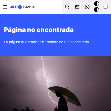
Pasar al contenido principal
Modo
Factual
Search
oscuro
Página no encontrada
La página que estabas buscando no fue encontrada
Imagen