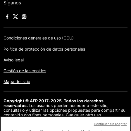
Síganos
Condiciones generales de uso (CGU)
Política de protección de datos personales
Aviso legal
Gestión de las cookies
Mapa del sitio
Copyright © AFP 2017-2025. Todos los derechos
reservados.
Los usuarios pueden acceder a este sitio,
consultarlo y utilizar las opciones propuestas para compartir su
contenido con fines personales. Cualquier otro uso,
especialmente la reproducción, la comunicación al público o la
distribución del contenido de este sitio, en su totalidad o en
Continuar sin aceptar
parte, para cualquier otro fin y/o por otros medios, sin un