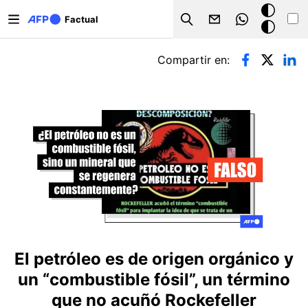
Pasar al contenido principal
Modo
Factual
Search
oscuro
Solapas principales
Compartir en:
El petróleo es de origen orgánico y
un “combustible fósil”, un término
que no acuñó Rockefeller