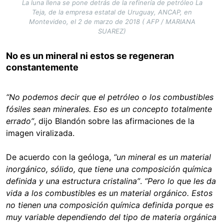
La luna llena se pone detrás de la refinería de petróleo La
Teja, de la empresa estatal de Uruguay, ANCAP, en
Montevideo, el 2 de marzo de 2018 ( AFP / MARIANA
SUAREZ)
No es un mineral ni estos se regeneran
constantemente
“No podemos decir que el petróleo o los combustibles
fósiles sean minerales. Eso es un concepto totalmente
errado”
, dijo Blandón sobre las afirmaciones de la
imagen viralizada.
De acuerdo con la geóloga,
“un mineral es un material
inorgánico, sólido, que tiene una composición química
definida y una estructura cristalina”
.
“Pero lo que les da
vida a los combustibles es un material orgánico. Estos
no tienen una composición química definida porque es
muy variable dependiendo del tipo de materia orgánica