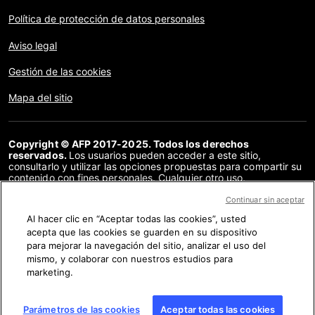
Política de protección de datos personales
Aviso legal
Gestión de las cookies
Mapa del sitio
Copyright © AFP 2017-2025. Todos los derechos
reservados.
Los usuarios pueden acceder a este sitio,
consultarlo y utilizar las opciones propuestas para compartir su
contenido con fines personales. Cualquier otro uso,
especialmente la reproducción, la comunicación al público o la
distribución del contenido de este sitio, en su totalidad o en
Continuar sin aceptar
parte, para cualquier otro fin y/o por otros medios, sin un
Al hacer clic en “Aceptar todas las cookies”, usted
acuerdo específico firmado con la AFP, está estrictamente
acepta que las cookies se guarden en su dispositivo
prohibido. Los elementos analizados en cada verificación se
presentan o se enlazan en tanto en cuanto son necesarios para
para mejorar la navegación del sitio, analizar el uso del
la correcta comprensión de la verificación en cuestión. La AFP
mismo, y colaborar con nuestros estudios para
no cuenta con derechos sobre los autores ni sobre los
marketing.
propietarios del copyright de estos contenidos de terceras
partes, y declina toda responsabilidad respecto a los mismos.
AFP y su logo son marcas registradas.
Parámetros de las cookies
Aceptar todas las cookies