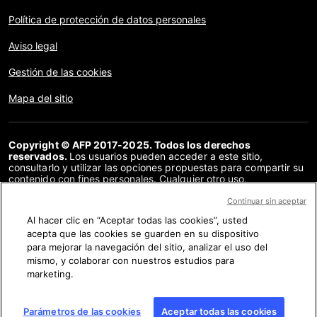
Política de protección de datos personales
Aviso legal
Gestión de las cookies
Mapa del sitio
Copyright © AFP 2017-2025. Todos los derechos
reservados.
Los usuarios pueden acceder a este sitio,
consultarlo y utilizar las opciones propuestas para compartir su
contenido con fines personales. Cualquier otro uso,
especialmente la reproducción, la comunicación al público o la
distribución del contenido de este sitio, en su totalidad o en
Continuar sin aceptar
parte, para cualquier otro fin y/o por otros medios, sin un
Al hacer clic en “Aceptar todas las cookies”, usted
acuerdo específico firmado con la AFP, está estrictamente
acepta que las cookies se guarden en su dispositivo
prohibido. Los elementos analizados en cada verificación se
presentan o se enlazan en tanto en cuanto son necesarios para
para mejorar la navegación del sitio, analizar el uso del
la correcta comprensión de la verificación en cuestión. La AFP
mismo, y colaborar con nuestros estudios para
no cuenta con derechos sobre los autores ni sobre los
marketing.
propietarios del copyright de estos contenidos de terceras
partes, y declina toda responsabilidad respecto a los mismos.
AFP y su logo son marcas registradas.
Parámetros de las cookies
Aceptar todas las cookies