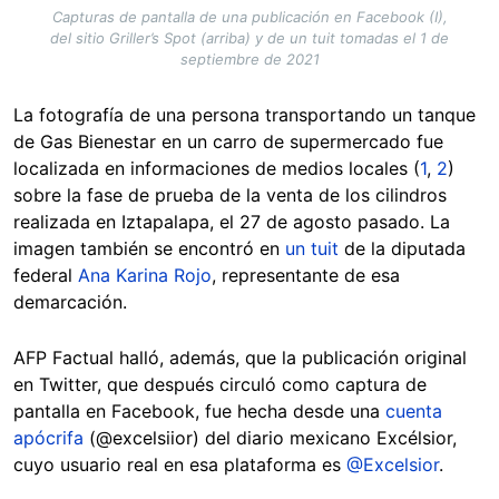
Capturas de pantalla de una publicación en Facebook (I),
del sitio Griller’s Spot (arriba) y de un tuit tomadas el 1 de
septiembre de 2021
La fotografía de una persona transportando un tanque
de Gas Bienestar en un carro de supermercado fue
localizada en informaciones de medios locales (
1
,
2
)
sobre la fase de prueba de la venta de los cilindros
realizada en Iztapalapa, el 27 de agosto pasado. La
imagen también se encontró en
un tuit
de la diputada
federal
Ana Karina Rojo
, representante de esa
demarcación.
AFP Factual halló, además, que la publicación original
en Twitter, que después circuló como captura de
pantalla en Facebook, fue hecha desde una
cuenta
apócrifa
(@excelsiior) del diario mexicano Excélsior,
cuyo usuario real en esa plataforma es
@Excelsior
.