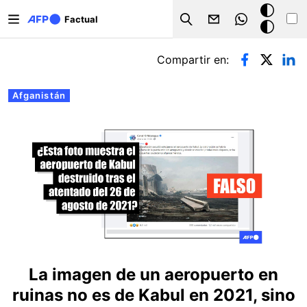
Pasar al contenido principal
Modo
Factual
Search
oscuro
Solapas principales
Compartir en:
Afganistán
La imagen de un aeropuerto en
ruinas no es de Kabul en 2021, sino