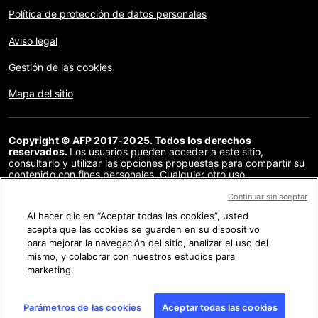
Política de protección de datos personales
Aviso legal
Gestión de las cookies
Mapa del sitio
Copyright © AFP 2017-2025. Todos los derechos
reservados.
Los usuarios pueden acceder a este sitio,
consultarlo y utilizar las opciones propuestas para compartir su
contenido con fines personales. Cualquier otro uso,
especialmente la reproducción, la comunicación al público o la
distribución del contenido de este sitio, en su totalidad o en
Continuar sin aceptar
parte, para cualquier otro fin y/o por otros medios, sin un
Al hacer clic en “Aceptar todas las cookies”, usted
acuerdo específico firmado con la AFP, está estrictamente
acepta que las cookies se guarden en su dispositivo
prohibido. Los elementos analizados en cada verificación se
presentan o se enlazan en tanto en cuanto son necesarios para
para mejorar la navegación del sitio, analizar el uso del
la correcta comprensión de la verificación en cuestión. La AFP
mismo, y colaborar con nuestros estudios para
no cuenta con derechos sobre los autores ni sobre los
marketing.
propietarios del copyright de estos contenidos de terceras
partes, y declina toda responsabilidad respecto a los mismos.
AFP y su logo son marcas registradas.
Parámetros de las cookies
Aceptar todas las cookies