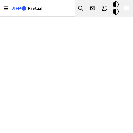
Pasar al contenido principal
Modo
Factual
Search
oscuro