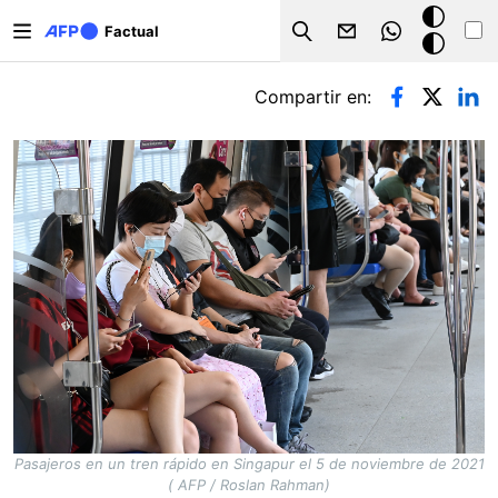
Pasar al contenido principal
Modo
Factual
Search
oscuro
Solapas principales
Compartir en:
Pasajeros en un tren rápido en Singapur el 5 de noviembre de 2021
( AFP / Roslan Rahman)