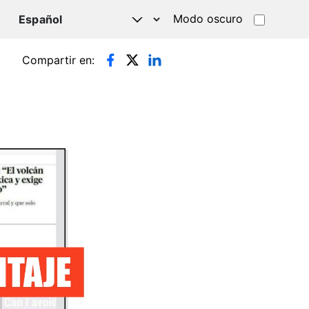
Modo oscuro
TSAPP
Compartir en: