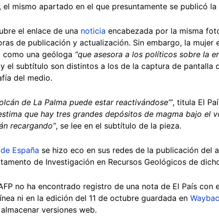
, el mismo apartado en el que presuntamente se publicó la
tubre el enlace de una
noticia
encabezada por la misma foto
ras de publicación y actualización. Sin embargo, la mujer 
da como una geóloga
“que asesora a los políticos sobre la e
o y el subtítulo son distintos a los de la captura de pantalla
fía del medio.
volcán de La Palma puede estar reactivándose’”
, titula El Pa
n estima que hay tres grandes depósitos de magma bajo el v
tán recargando”
, se lee en el subtítulo de la pieza.
o de España
se hizo eco en sus redes de la publicación del a
tamento de Investigación en Recursos Geológicos de dicho 
 AFP no ha encontrado registro de una nota de El País con e
 línea ni en la edición del 11 de octubre guardada en
Waybac
 almacenar versiones web.