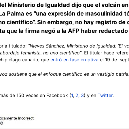
 del Ministerio de Igualdad dijo que el volcán 
 La Palma es “una expresión de masculinidad tó
o científico”. Sin embargo, no hay registro de 
sta que la firma negó a la AFP haber redactado 
ría titulado:
“Nieves Sánchez, Ministerio de Igualdad: ‘El v
abordaje feminista, no uno científico”
. El titular hace refer
chipiélago canario, que
entró en fase eruptiva
el 19 de sept
voz sostiene que el enfoque científico es un vestigio patri
más de 150 veces en Facebook (
1
,
2
,
3
) y en
Twitter
.