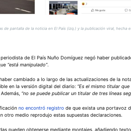
de pantalla de la noticia en El País (izq.) y la publicación viral, hecha
 periodista de El País Nuño Domíguez negó haber publicado 
 que
“está manipulado”
.
haber cambiado a lo largo de las actualizaciones de la no
ble en la versión digital del diario:
“Es el mismo titular qu
. Además,
“no se puede publicar un titular de tres líneas segú
ificación
no encontró registro
de que exista una portavoz de
n otro medio reprodujo estas supuestas declaraciones.
das pueden obtenerse mediante montajes, añadiendo texto 