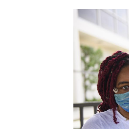
Image