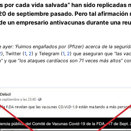
 por cada vida salvada” han sido replicadas 
20 de septiembre pasado. Pero tal afirmación 
de un empresario antivacunas durante una reun
e ayer: ‘Fuimos engañados por (Pfizer) acerca de la seguri
2
), Twitter (
1
,
2
) y Telegram (
1
,
2
) que aseguran que
“las va
a”
y que “
los ataques cardíacos son 71 veces más altos”
con