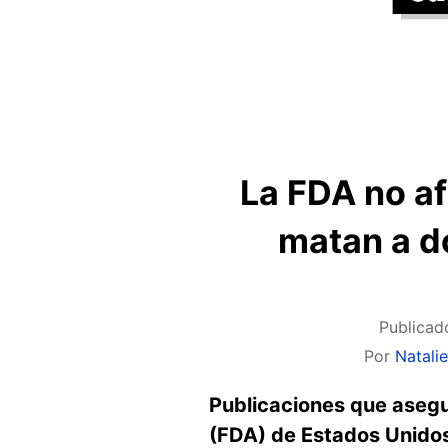
La FDA no af
matan a d
Publicad
Por
Natali
Publicaciones que asegu
(FDA) de Estados Unidos