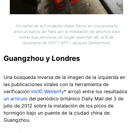
Un cartel de la Fundación Abbé Pierre en una protesta
ante un banco de París por la instalación de pinchos para
evitar que personas sin hogar duerman allí, el 6 de
diciembre de 2017 ( AFP / Jacques Demarthon)
Guangzhou y Londres
Una búsqueda inversa de la imagen de la izquierda en
las publicaciones virales con la herramienta de
verificación
InVID WeVerify
* arrojó entre los resultados
un artículo
del periódico británico Daily Mail del 3 de
julio de 2012 sobre la instalación de los picos de
hormigón bajo un puente de la ciudad china de
Guangzhou.