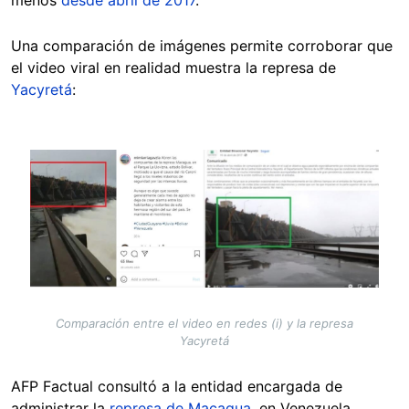
menos
desde abril de 2017
.
Una comparación de imágenes permite corroborar que
el video viral en realidad muestra la represa de
Yacyretá
:
Image
Comparación entre el video en redes (i) y la represa
Yacyretá
AFP Factual consultó a la entidad encargada de
administrar la
represa de Macagua,
en Venezuela,