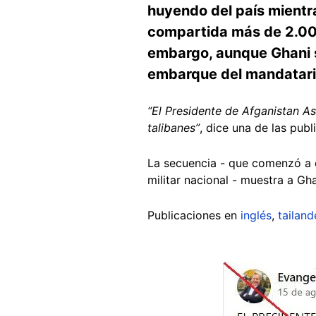
huyendo del país mientras
compartida más de 2.000
embargo, aunque Ghani sí
embarque del mandatario
“El Presidente de Afganistan A
talibanes”
, dice una de las pub
La secuencia - que comenzó a ci
militar nacional - muestra a Gh
Publicaciones en
inglés
,
tailan
Image