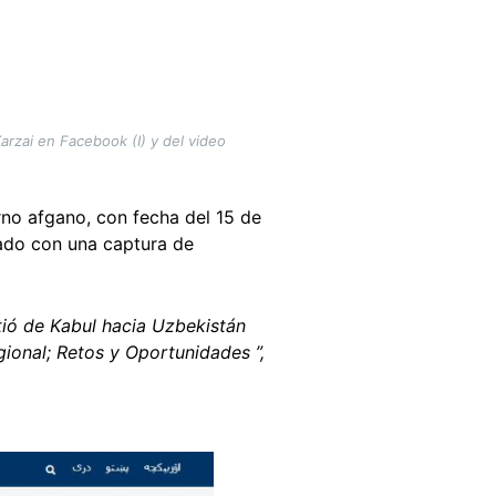
rzai en Facebook (I) y del video
no afgano, con fecha del 15 de
rado con una captura de
tió de Kabul hacia Uzbekistán
gional; Retos y Oportunidades ”,