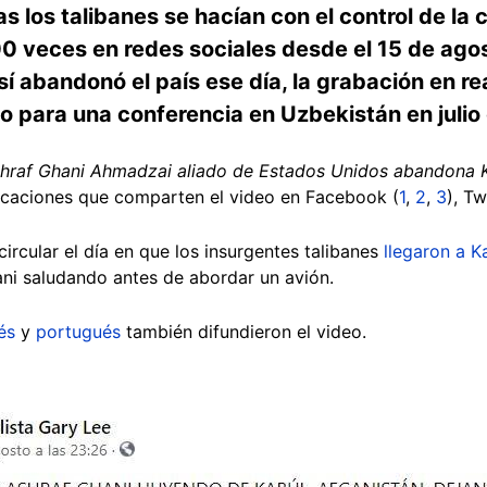
 los talibanes se hacían con el control de la c
 veces en redes sociales desde el 15 de agos
 abandonó el país ese día, la grabación en re
 para una conferencia en Uzbekistán en julio
shraf Ghani Ahmadzai aliado de Estados Unidos abandona Ka
licaciones que comparten el video en Facebook (
1
,
2
,
3
), Tw
rcular el día en que los insurgentes talibanes
llegaron a K
ani saludando antes de abordar un avión.
dés
y
portugués
también difundieron el video.