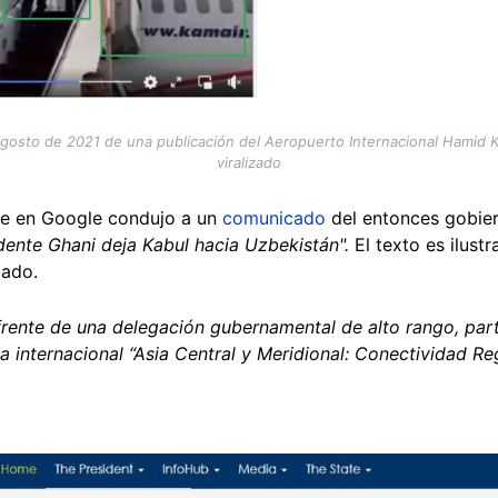
agosto de 2021 de una publicación del Aeropuerto Internacional Hamid Ka
viralizado
ve en Google condujo a un
comunicado
del entonces gobier
idente Ghani deja Kabul hacia Uzbekistán".
El texto es ilust
zado.
 frente de una delegación gubernamental de alto rango, par
ia internacional “Asia Central y Meridional: Conectividad Re