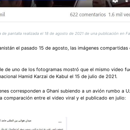
 de pantalla realizada el 18 de agosto de 2021 de una publicación en 
anistán el pasado 15 de agosto, las imágenes compartidas e
e de uno de los fotogramas mostró que el mismo video f
acional Hamid Karzai de Kabul el 15 de julio de 2021.
enes corresponden a Ghani subiendo a un avión rumbo a Uzb
 comparación entre el video viral y el publicado en julio: